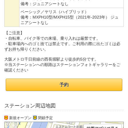
備考：
ジュニアシートなし
ベーシック／ヤリス（ハイブリッド）
備考：
MXPH10型/MXPH15型（2021年-2023年） ジュ
ニアシートなし
【ご注意】
・自転車、バイク等での来場、乗り入れは厳禁です。
・駐車場内へのゴミ捨ては禁止です。ご利用の際に出たゴミは必
ずお持ち帰りください。
大阪メトロ千日前線の西長堀駅より徒歩約5分です。
※当ステーションへの順路はステーションフォトギャラリーをご
確認ください
予約
ステーション周辺地図
新規オープン
閉鎖予定