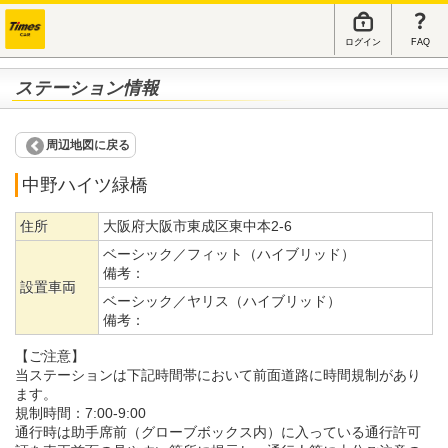
ログイン
FAQ
ステーション情報
周辺地図に戻る
中野ハイツ緑橋
住所
大阪府大阪市東成区東中本2-6
ベーシック／フィット（ハイブリッド）
備考：
設置車両
ベーシック／ヤリス（ハイブリッド）
備考：
【ご注意】
当ステーションは下記時間帯において前面道路に時間規制があり
ます。
規制時間：7:00-9:00
通行時は助手席前（グローブボックス内）に入っている通行許可