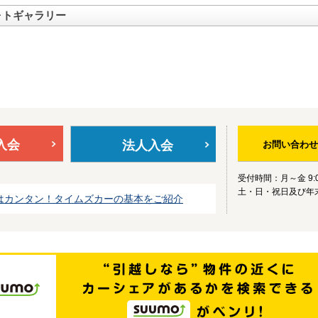
ォトギャラリー
入会
法人入会
お問い合わせ
受付時間：月～金 9:0
土・日・祝日及び年
はカンタン！タイムズカーの基本をご紹介