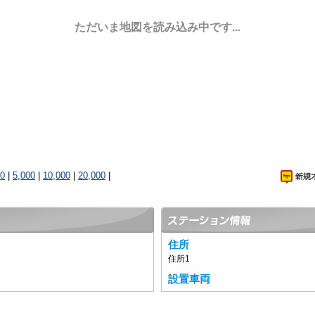
ただいま地図を読み込み中です...
00
|
5,000
|
10,000
|
20,000
|
住所
住所1
設置車両