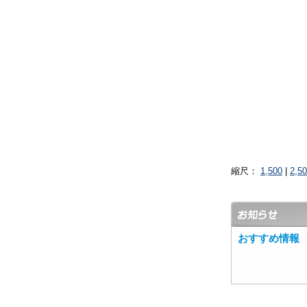
縮尺：
1,500
|
2,5
おすすめ情報