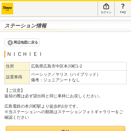
ログイン
FAQ
ステーション情報
周辺地図に戻る
ＮＩＣＨＩＥＩ
住所
広島県広島市中区本川町1-2
ベーシック／ヤリス（ハイブリッド）
設置車両
備考：
ジュニアシートなし
【ご注意】
返却の際は必ず貸出時と同じ車枠にお戻しください。
広島電鉄の本川町駅より徒歩約1分です。
※当ステーションへの順路はステーションフォトギャラリーをご
確認ください