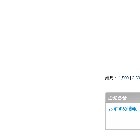
縮尺：
1,500
|
2,5
おすすめ情報