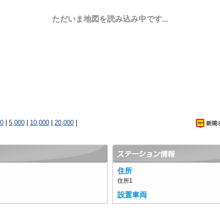
ただいま地図を読み込み中です...
00
|
5,000
|
10,000
|
20,000
|
住所
住所1
設置車両