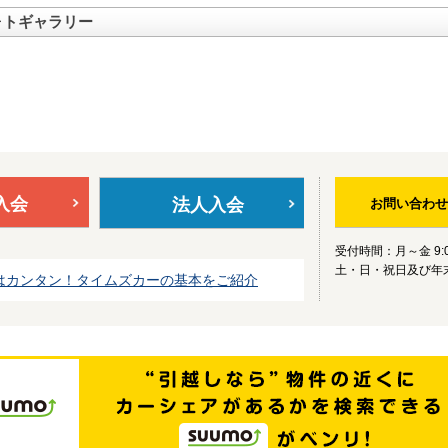
ォトギャラリー
入会
法人入会
お問い合わせ
受付時間：月～金 9:0
土・日・祝日及び年
はカンタン！タイムズカーの基本をご紹介