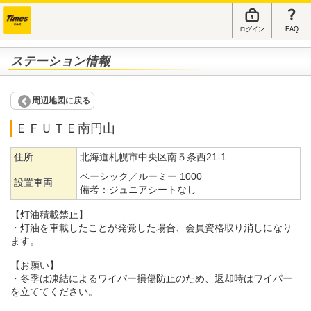
ログイン
FAQ
ステーション情報
周辺地図に戻る
ＥＦＵＴＥ南円山
住所
北海道札幌市中央区南５条西21-1
ベーシック／ルーミー 1000
設置車両
備考：
ジュニアシートなし
【灯油積載禁止】
・灯油を車載したことが発覚した場合、会員資格取り消しになり
ます。
【お願い】
・冬季は凍結によるワイパー損傷防止のため、返却時はワイパー
を立ててください。