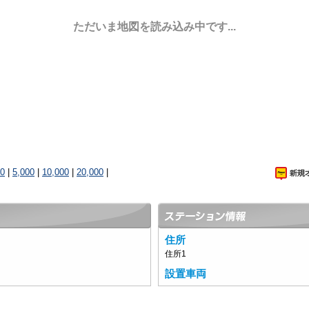
ただいま地図を読み込み中です...
00
|
5,000
|
10,000
|
20,000
|
住所
住所1
設置車両