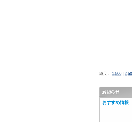
縮尺：
1,500
|
2,5
おすすめ情報