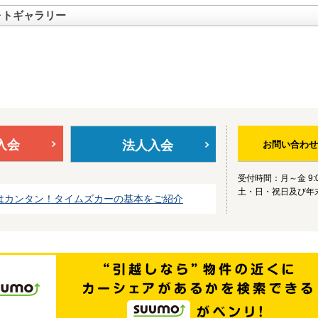
ォトギャラリー
入会
法人入会
お問い合わせ
受付時間：月～金 9:0
土・日・祝日及び年
はカンタン！タイムズカーの基本をご紹介