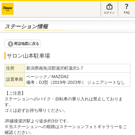
ログイン
FAQ
ステーション情報
周辺地図に戻る
サロン山本駐車場
住所
新潟県南魚沼郡湯沢町湯沢1-7
ベーシック／MAZDA2
設置車両
備考：
DJ型（2019年-2023年） ジュニアシートなし
【ご注意】
ステーションへのバイク・自転車の乗り入れは禁止しておりま
す。
ゴミは必ずお持ち帰りください。
JR越後湯沢駅より徒歩約3分です。
※当ステーションへの順路はステーションフォトギャラリーをご
確認ください。