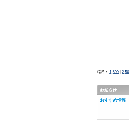
縮尺：
1,500
|
2,5
おすすめ情報