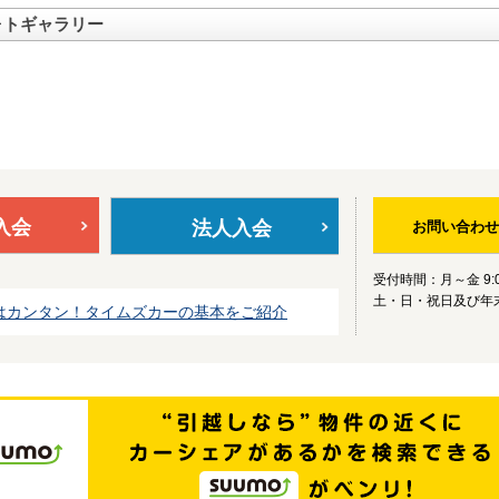
ォトギャラリー
入会
法人入会
お問い合わせ
受付時間：月～金 9:0
土・日・祝日及び年
はカンタン！タイムズカーの基本をご紹介