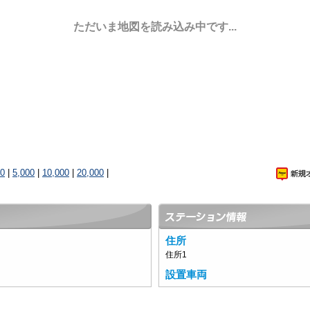
ただいま地図を読み込み中です...
00
|
5,000
|
10,000
|
20,000
|
住所
住所1
設置車両