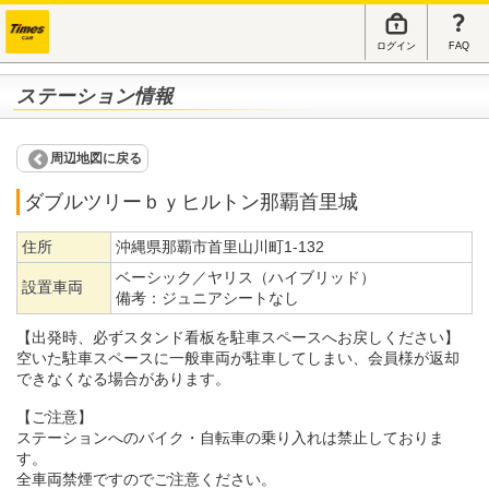
ログイン
FAQ
ステーション情報
周辺地図に戻る
ダブルツリーｂｙヒルトン那覇首里城
住所
沖縄県那覇市首里山川町1-132
ベーシック／ヤリス（ハイブリッド）
設置車両
備考：
ジュニアシートなし
【出発時、必ずスタンド看板を駐車スペースへお戻しください】
空いた駐車スペースに一般車両が駐車してしまい、会員様が返却
できなくなる場合があります。
【ご注意】
ステーションへのバイク・自転車の乗り入れは禁止しておりま
す。
全車両禁煙ですのでご注意ください。