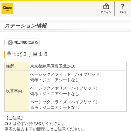
ログイン
FAQ
ステーション情報
周辺地図に戻る
豊玉北２丁目１８
住所
東京都練馬区豊玉北2-18
ベーシック／フィット（ハイブリッド）
備考：
ジュニアシートなし
ベーシック／ヤリス（ハイブリッド）
設置車両
備考：
ジュニアシートなし
ベーシック／ライズ（ハイブリッド）
備考：
ジュニアシートなし
【ご注意】
ゴミは必ずお持ち帰りください。
車両の後方ドアの開閉にはご注意ください。