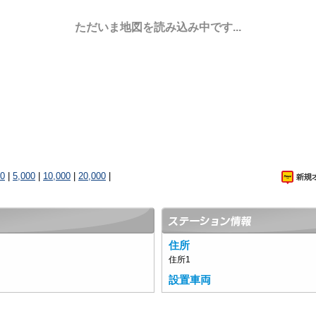
ただいま地図を読み込み中です...
00
|
5,000
|
10,000
|
20,000
|
住所
住所1
設置車両