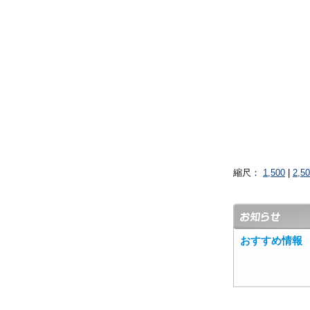
縮尺：
1,500
|
2,5
おすすめ情報