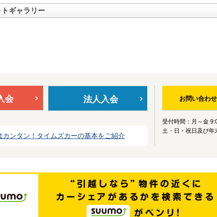
ォトギャラリー
入会
法人入会
お問い合わせ
受付時間：月～金 9:0
土・日・祝日及び年
はカンタン！タイムズカーの基本をご紹介