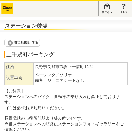
ログイン
FAQ
ステーション情報
周辺地図に戻る
上千歳町パーキング
住所
長野県長野市鶴賀上千歳町1172
ベーシック／ソリオ
設置車両
備考：
ジュニアシートなし
【ご注意】
ステーションへのバイク・自転車の乗り入れは禁止しておりま
す。
ゴミは必ずお持ち帰りください。
長野電鉄の市役所前駅より徒歩約3分です。
※当ステーションへの順路はステーションフォトギャラリーをご
確認ください。