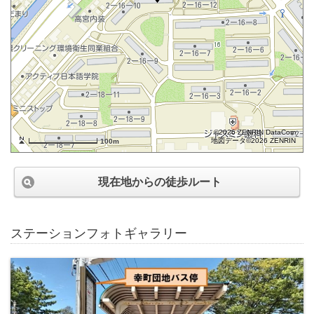
©2026 ZENRIN DataCom
地図データ©2026 ZENRIN
100m
現在地からの徒歩ルート
ステーションフォトギャラリー