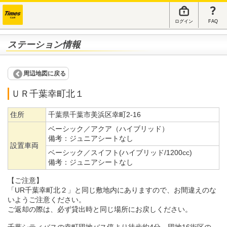
ログイン
FAQ
ステーション情報
周辺地図に戻る
ＵＲ千葉幸町北１
住所
千葉県千葉市美浜区幸町2-16
ベーシック／アクア（ハイブリッド）
備考：
ジュニアシートなし
設置車両
ベーシック／スイフト(ハイブリッド/1200cc)
備考：
ジュニアシートなし
【ご注意】
「UR千葉幸町北２」と同じ敷地内にありますので、お間違えのな
いようご注意ください。
ご返却の際は、必ず貸出時と同じ場所にお戻しください。