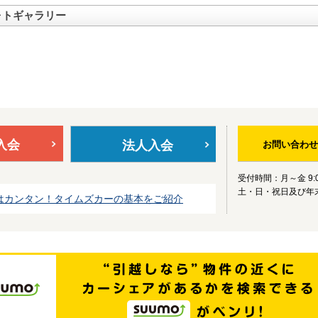
ォトギャラリー
入会
法人入会
お問い合わせ
受付時間：月～金 9:0
土・日・祝日及び年
はカンタン！タイムズカーの基本をご紹介