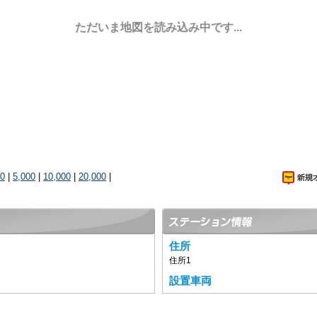
ただいま地図を読み込み中です...
00
|
5,000
|
10,000
|
20,000
|
住所
住所1
設置車両