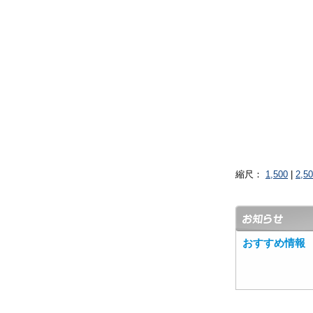
縮尺：
1,500
|
2,5
おすすめ情報