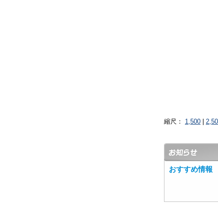
縮尺：
1,500
|
2,5
おすすめ情報