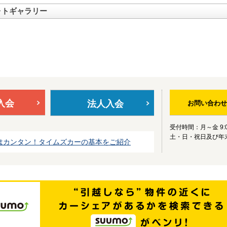
ォトギャラリー
入会
法人入会
お問い合わせ
受付時間：月～金 9:0
土・日・祝日及び年
はカンタン！タイムズカーの基本をご紹介