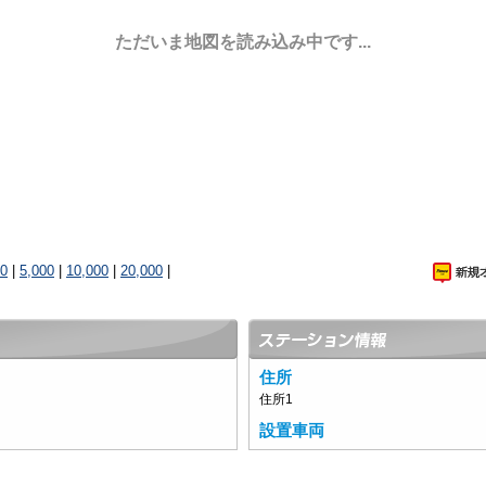
ただいま地図を読み込み中です...
00
|
5,000
|
10,000
|
20,000
|
住所
住所1
設置車両