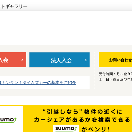
ォトギャラリー
入会
法人入会
お問い合わせ
受付時間：月～金 9:0
土・日・祝日及び年
はカンタン！タイムズカーの基本をご紹介