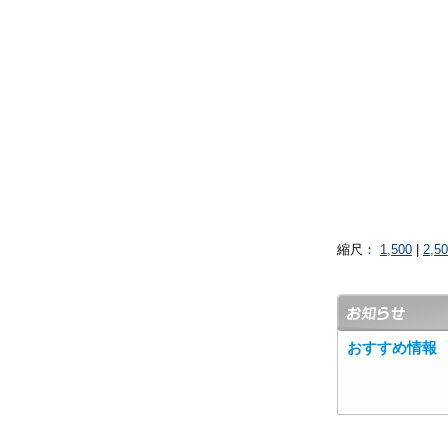
縮尺：
1,500
|
2,5
おすすめ情報