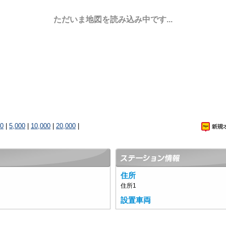
ただいま地図を読み込み中です...
00
|
5,000
|
10,000
|
20,000
|
住所
住所1
設置車両