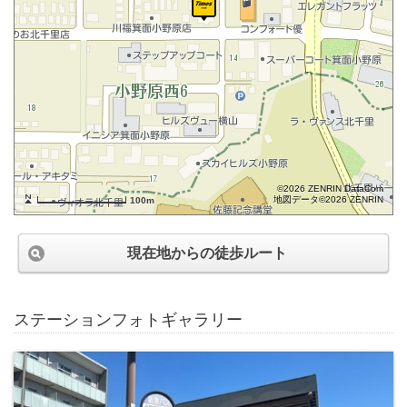
©2026 ZENRIN DataCom
地図データ©2026 ZENRIN
100m
現在地からの徒歩ルート
ステーションフォトギャラリー