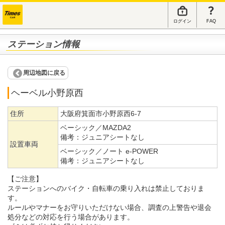
ログイン
FAQ
ステーション情報
周辺地図に戻る
ヘーベル小野原西
住所
大阪府箕面市小野原西6-7
ベーシック／MAZDA2
備考：
ジュニアシートなし
設置車両
ベーシック／ノート e-POWER
備考：
ジュニアシートなし
【ご注意】
ステーションへのバイク・自転車の乗り入れは禁止しておりま
す。
ルールやマナーをお守りいただけない場合、調査の上警告や退会
処分などの対応を行う場合があります。