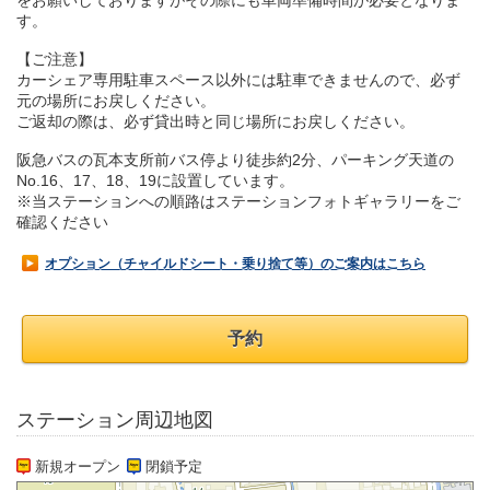
をお願いしておりますがその際にも車両準備時間が必要となりま
す。
【ご注意】
カーシェア専用駐車スペース以外には駐車できませんので、必ず
元の場所にお戻しください。
ご返却の際は、必ず貸出時と同じ場所にお戻しください。
阪急バスの瓦本支所前バス停より徒歩約2分、パーキング天道の
No.16、17、18、19に設置しています。
※当ステーションへの順路はステーションフォトギャラリーをご
確認ください
オプション（チャイルドシート・乗り捨て等）のご案内はこちら
予約
ステーション周辺地図
新規オープン
閉鎖予定