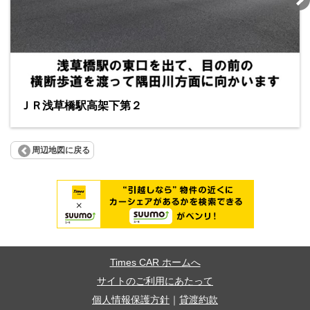
ＪＲ浅草橋駅高架下第２
周辺地図に戻る
Times CAR ホームへ
サイトのご利用にあたって
個人情報保護方針
｜
貸渡約款