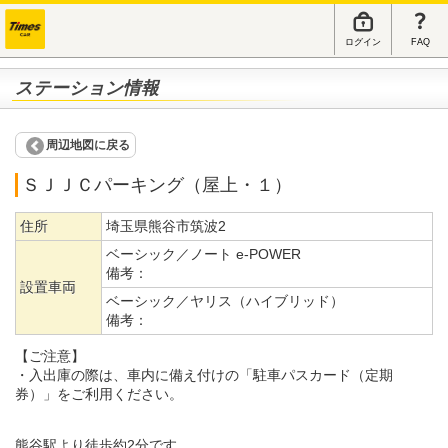
ログイン
FAQ
ステーション情報
周辺地図に戻る
ＳＪＪＣパーキング（屋上・１）
住所
埼玉県熊谷市筑波2
ベーシック／ノート e-POWER
備考：
設置車両
ベーシック／ヤリス（ハイブリッド）
備考：
【ご注意】
・入出庫の際は、車内に備え付けの「駐車パスカード（定期
券）」をご利用ください。
熊谷駅より徒歩約2分です。