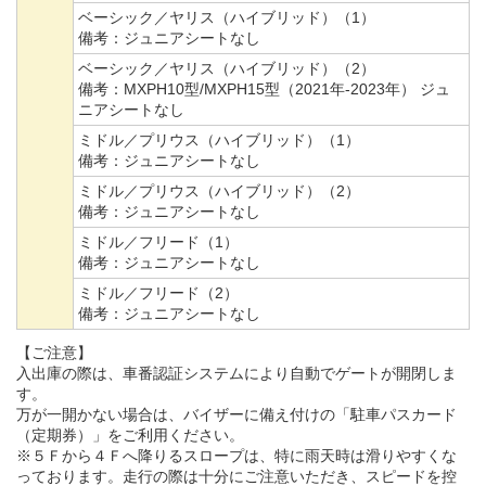
ベーシック／ヤリス（ハイブリッド）（1）
備考：
ジュニアシートなし
ベーシック／ヤリス（ハイブリッド）（2）
備考：
MXPH10型/MXPH15型（2021年-2023年） ジュ
ニアシートなし
ミドル／プリウス（ハイブリッド）（1）
備考：
ジュニアシートなし
ミドル／プリウス（ハイブリッド）（2）
備考：
ジュニアシートなし
ミドル／フリード（1）
備考：
ジュニアシートなし
ミドル／フリード（2）
備考：
ジュニアシートなし
【ご注意】
入出庫の際は、車番認証システムにより自動でゲートが開閉しま
す。
万が一開かない場合は、バイザーに備え付けの「駐車パスカード
（定期券）」をご利用ください。
※５Ｆから４Ｆへ降りるスロープは、特に雨天時は滑りやすくな
っております。走行の際は十分にご注意いただき、スピードを控