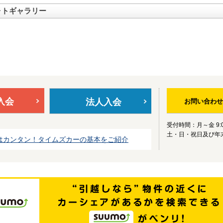
ォトギャラリー
入会
法人入会
お問い合わせ
受付時間：月～金 9:0
土・日・祝日及び年
はカンタン！タイムズカーの基本をご紹介