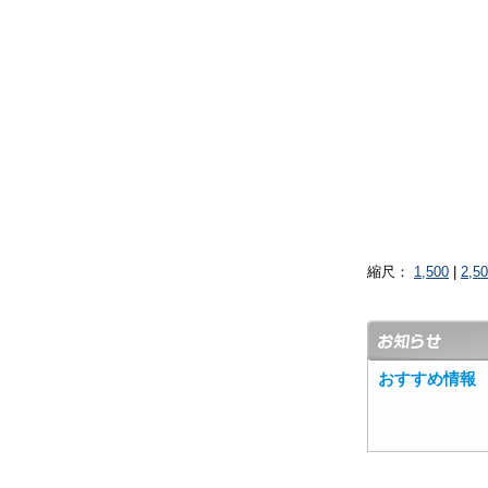
縮尺：
1,500
|
2,5
おすすめ情報