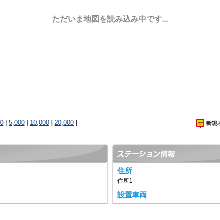
ただいま地図を読み込み中です...
00
|
5,000
|
10,000
|
20,000
|
住所
住所1
設置車両