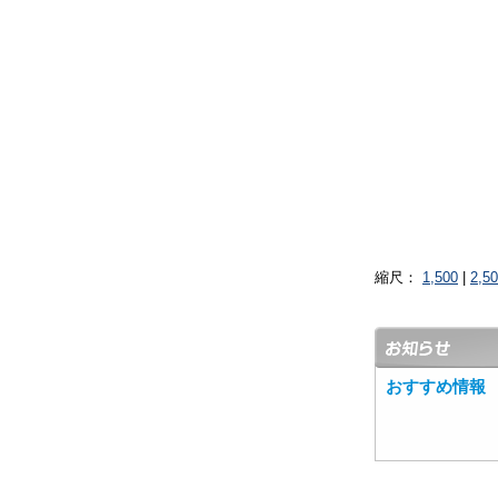
縮尺：
1,500
|
2,5
おすすめ情報