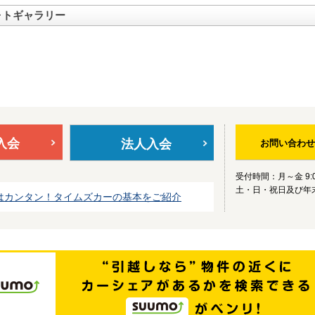
ォトギャラリー
入会
法人入会
お問い合わせ
受付時間：月～金 9:0
土・日・祝日及び年
はカンタン！タイムズカーの基本をご紹介