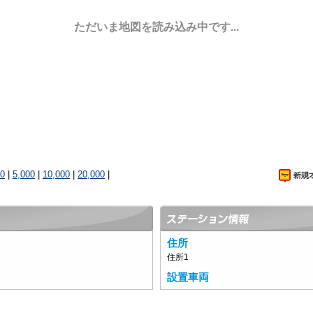
ただいま地図を読み込み中です...
00
|
5,000
|
10,000
|
20,000
|
住所
住所1
設置車両