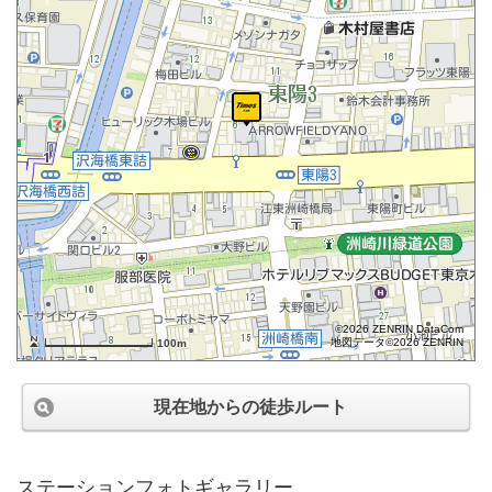
©2026 ZENRIN DataCom
地図データ©2026 ZENRIN
100m
現在地からの徒歩ルート
ステーションフォトギャラリー