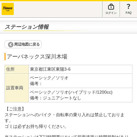
ログイン
FAQ
ステーション情報
周辺地図に戻る
アーバネックス深川木場
住所
東京都江東区東陽3-6
ベーシック／ソリオ
備考：
設置車両
ベーシック／ソリオ(ハイブリッド/1200cc)
備考：
ジュニアシートなし
【ご注意】
ステーションへのバイク・自転車の乗り入れは禁止しておりま
す。
ゴミは必ずお持ち帰りください。