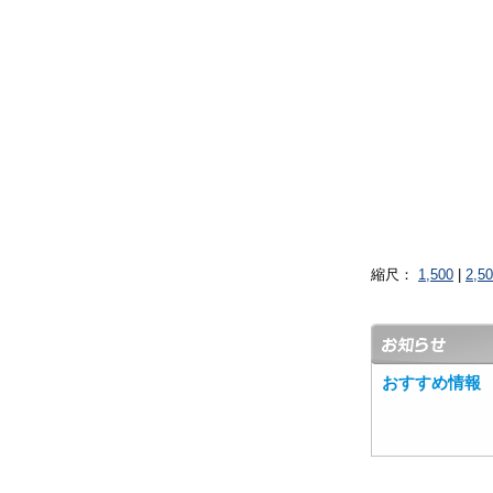
縮尺：
1,500
|
2,5
おすすめ情報