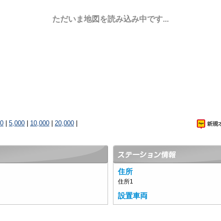
ただいま地図を読み込み中です...
00
|
5,000
|
10,000
|
20,000
|
住所
住所1
設置車両