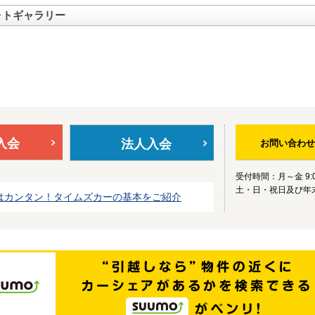
ォトギャラリー
入会
法人入会
お問い合わせ
受付時間：月～金 9:0
土・日・祝日及び年
はカンタン！タイムズカーの基本をご紹介