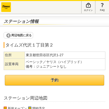
ログイン
FAQ
ステーション情報
周辺地図に戻る
タイムズ代沢１丁目第２
住所
東京都世田谷区代沢1-27
ベーシック／ヤリス（ハイブリッド）
設置車両
備考：
ジュニアシートなし
予約
ステーション周辺地図
新規オープン
閉鎖予定