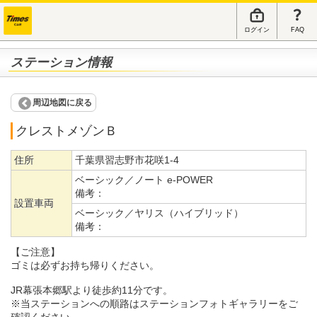
ログイン
FAQ
ステーション情報
周辺地図に戻る
クレストメゾンＢ
住所
千葉県習志野市花咲1-4
ベーシック／ノート e-POWER
備考：
設置車両
ベーシック／ヤリス（ハイブリッド）
備考：
【ご注意】
ゴミは必ずお持ち帰りください。
JR幕張本郷駅より徒歩約11分です。
※当ステーションへの順路はステーションフォトギャラリーをご