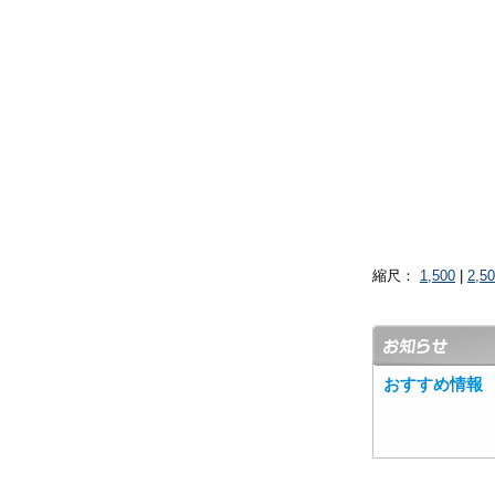
縮尺：
1,500
|
2,5
おすすめ情報