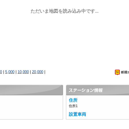
ただいま地図を読み込み中です...
00
|
5,000
|
10,000
|
20,000
|
住所
住所1
設置車両