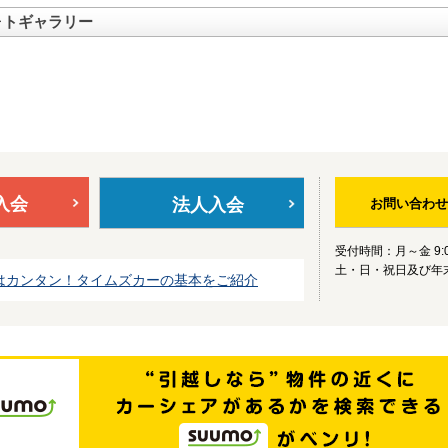
ォトギャラリー
入会
法人入会
お問い合わせ
受付時間：月～金 9:0
土・日・祝日及び年
はカンタン！タイムズカーの基本をご紹介