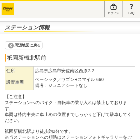
ログイン
FAQ
ステーション情報
周辺地図に戻る
祇園新橋北駅前
住所
広島県広島市安佐南区西原2-2
ベーシック／ワゴンRスマイル 660
設置車両
備考：
ジュニアシートなし
【ご注意】
ステーションへのバイク・自転車の乗り入れは禁止しておりま
す。
車両は枠内中央に車止めの位置までしっかりと下げて駐車してく
ださい。
祇園新橋北駅より徒歩約2分です。
※当ステーションへの順路はステーションフォトギャラリーをご