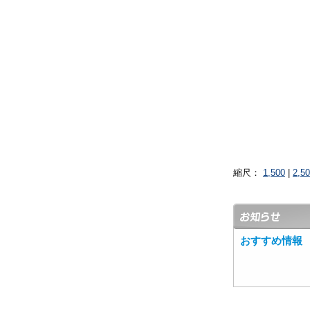
縮尺：
1,500
|
2,5
おすすめ情報