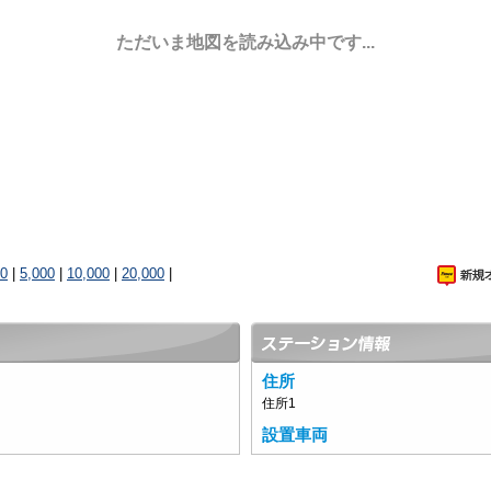
ただいま地図を読み込み中です...
00
|
5,000
|
10,000
|
20,000
|
住所
住所1
設置車両