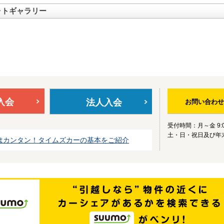
ォトギャラリー
入会
法人入会
お問い合わせ
受付時間：月～金 9:0
土・日・祝日及び年
はカンタン！タイムズカーの基本をご紹介