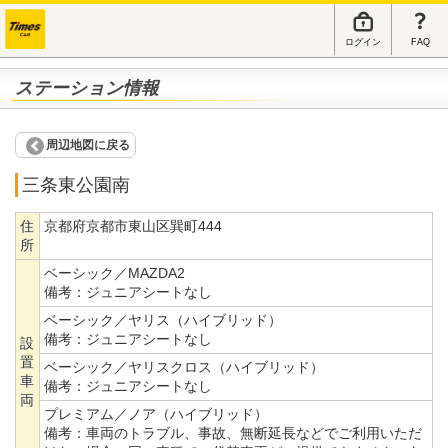
ログイン
FAQ
ステーション情報
周辺地図に戻る
三条東公園南
住
京都府京都市東山区巽町444
所
ベーシック／MAZDA2
備考：
ジュニアシートなし
ベーシック／ヤリス（ハイブリッド）
備考：
ジュニアシートなし
設
置
ベーシック／ヤリスクロス（ハイブリッド）
車
備考：
ジュニアシートなし
両
プレミアム／ノア（ハイブリッド）
備考：
車両のトラブル、事故、無断延長などでご利用いただ