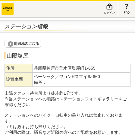
ログイン
FAQ
ステーション情報
周辺地図に戻る
山陽塩屋
住所
兵庫県神戸市垂水区塩屋町1-655
ベーシック／ワゴンRスマイル 660
設置車両
備考：
山陽タクシー待合所より徒歩約1分です。
※当ステーションへの順路はステーションフォトギャラリーをご
確認ください
ステーションへのバイク・自転車の乗り入れは禁止しておりま
す。
ゴミは必ずお持ち帰りください。
ご利用の際は、騒音など近隣の方へのご配慮をお願いします。