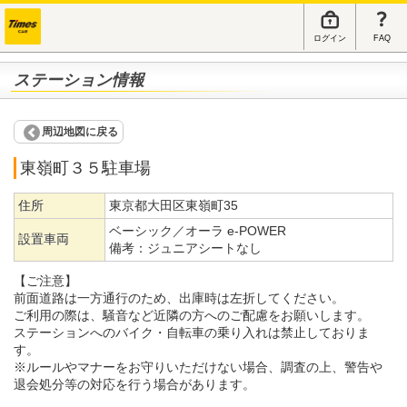
ログイン
FAQ
ステーション情報
周辺地図に戻る
東嶺町３５駐車場
住所
東京都大田区東嶺町35
ベーシック／オーラ e-POWER
設置車両
備考：
ジュニアシートなし
【ご注意】
前面道路は一方通行のため、出庫時は左折してください。
ご利用の際は、騒音など近隣の方へのご配慮をお願いします。
ステーションへのバイク・自転車の乗り入れは禁止しておりま
す。
※ルールやマナーをお守りいただけない場合、調査の上、警告や
退会処分等の対応を行う場合があります。