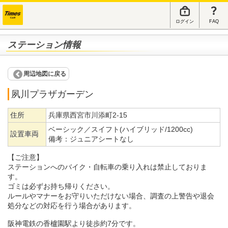
ログイン
FAQ
ステーション情報
周辺地図に戻る
夙川プラザガーデン
住所
兵庫県西宮市川添町2-15
ベーシック／スイフト(ハイブリッド/1200cc)
設置車両
備考：
ジュニアシートなし
【ご注意】
ステーションへのバイク・自転車の乗り入れは禁止しておりま
す。
ゴミは必ずお持ち帰りください。
ルールやマナーをお守りいただけない場合、調査の上警告や退会
処分などの対応を行う場合があります。
阪神電鉄の香櫨園駅より徒歩約7分です。