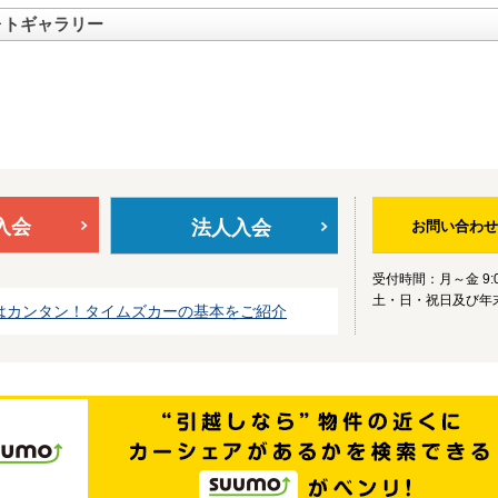
ォトギャラリー
入会
法人入会
お問い合わせ
受付時間：月～金 9:0
土・日・祝日及び年
はカンタン！タイムズカーの基本をご紹介