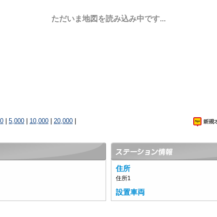
ただいま地図を読み込み中です...
00
|
5,000
|
10,000
|
20,000
|
住所
住所1
設置車両