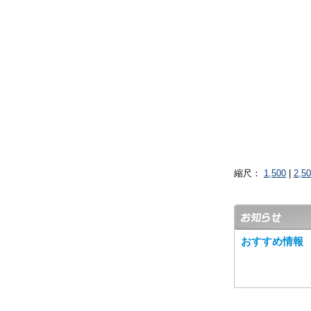
縮尺：
1,500
|
2,5
おすすめ情報