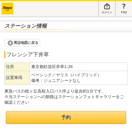
ログイン
FAQ
ステーション情報
周辺地図に戻る
フレンシア下井草
住所
東京都杉並区井草1-26
ベーシック／ヤリス（ハイブリッド）
設置車両
備考：
ジュニアシートなし
東急バスの稔ヶ丘高校入口バス停より徒歩約1分です。
※当ステーションへの順路はステーションフォトギャラリーをご
確認ください
予約