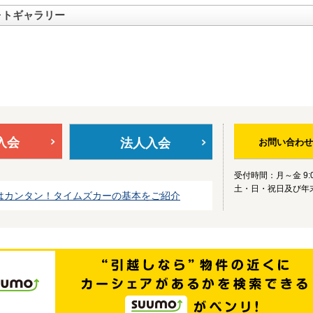
ォトギャラリー
入会
法人入会
お問い合わせ
受付時間：月～金 9:0
土・日・祝日及び年
はカンタン！タイムズカーの基本をご紹介