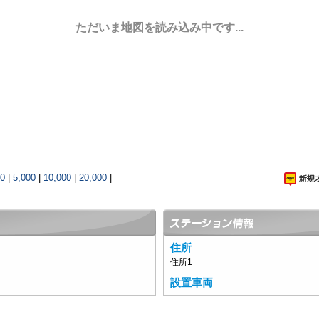
ただいま地図を読み込み中です...
00
|
5,000
|
10,000
|
20,000
|
住所
住所1
設置車両