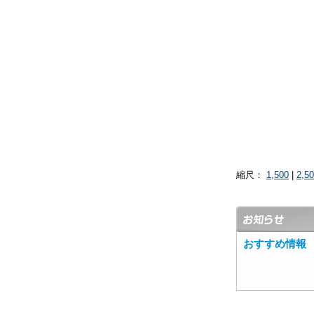
縮尺：
1,500
|
2,5
おすすめ情報