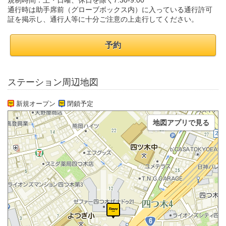
規制時間：土・日曜、休日を除く7:30-9:00
通行時は助手席前（グローブボックス内）に入っている通行許可
証を掲示し、通行人等に十分ご注意の上走行してください。
予約
ステーション周辺地図
新規オープン
閉鎖予定
地図アプリで見る