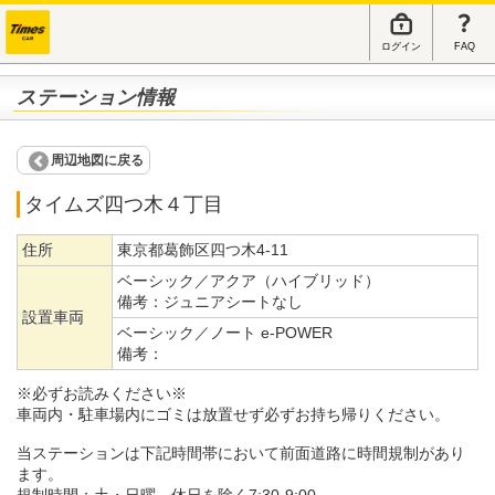
ログイン
FAQ
ステーション情報
周辺地図に戻る
タイムズ四つ木４丁目
住所
東京都葛飾区四つ木4-11
ベーシック／アクア（ハイブリッド）
備考：
ジュニアシートなし
設置車両
ベーシック／ノート e-POWER
備考：
※必ずお読みください※
車両内・駐車場内にゴミは放置せず必ずお持ち帰りください。
当ステーションは下記時間帯において前面道路に時間規制があり
ます。