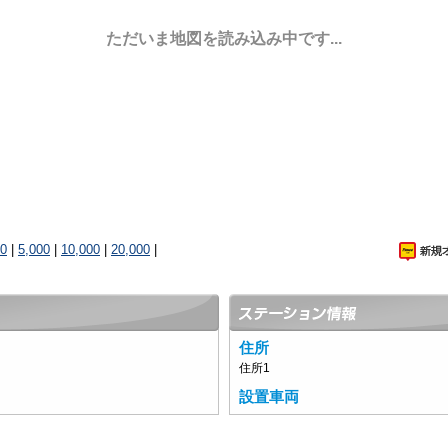
ただいま地図を読み込み中です...
00
|
5,000
|
10,000
|
20,000
|
住所
住所1
設置車両