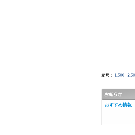
縮尺：
1,500
|
2,5
おすすめ情報