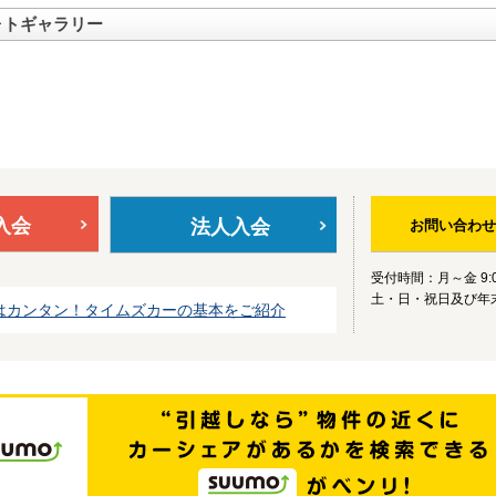
ォトギャラリー
入会
法人入会
お問い合わせ
受付時間：月～金 9:0
土・日・祝日及び年
はカンタン！タイムズカーの基本をご紹介