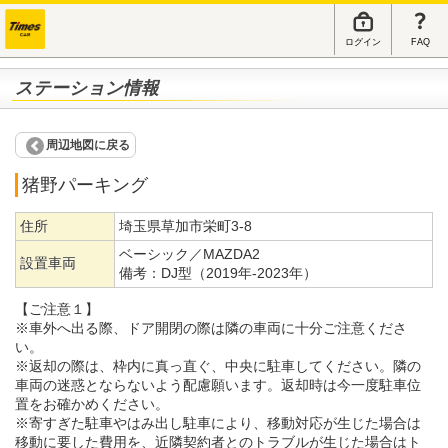
ログイン
FAQ
ステーション情報
周辺地図に戻る
猪野パーキング
住所
埼玉県草加市栄町3-8
ベーシック／MAZDA2
設置車両
備考：
DJ型（2019年-2023年）
【ご注意１】
※車外へ出る際、ドア開閉の際は隣の車両に十分ご注意くださ
い。
※返却の際は、枠内に真っ直ぐ、中央に駐車してください。隣の
車両の迷惑とならないよう配慮願います。返却時は今一度駐車位
置をお確かめください。
※寄すぎた駐車やはみ出し駐車により、移動対応が生じた場合は
移動に要した費用を、近隣契約者とのトラブルが生じた場合はト