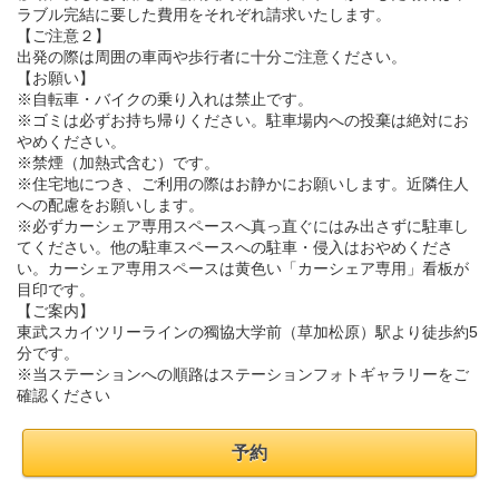
ラブル完結に要した費用をそれぞれ請求いたします。
【ご注意２】
出発の際は周囲の車両や歩行者に十分ご注意ください。
【お願い】
※自転車・バイクの乗り入れは禁止です。
※ゴミは必ずお持ち帰りください。駐車場内への投棄は絶対にお
やめください。
※禁煙（加熱式含む）です。
※住宅地につき、ご利用の際はお静かにお願いします。近隣住人
への配慮をお願いします。
※必ずカーシェア専用スペースへ真っ直ぐにはみ出さずに駐車し
てください。他の駐車スペースへの駐車・侵入はおやめくださ
い。カーシェア専用スペースは黄色い「カーシェア専用」看板が
目印です。
【ご案内】
東武スカイツリーラインの獨協大学前（草加松原）駅より徒歩約5
分です。
※当ステーションへの順路はステーションフォトギャラリーをご
確認ください
予約