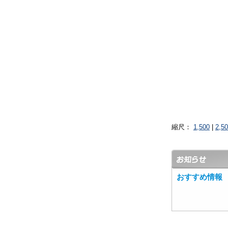
縮尺：
1,500
|
2,5
おすすめ情報