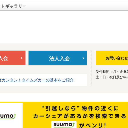
ォトギャラリー
入会
法人入会
お問い合わせ
受付時間：月～金 9:0
土・日・祝日及び年
はカンタン！タイムズカーの基本をご紹介