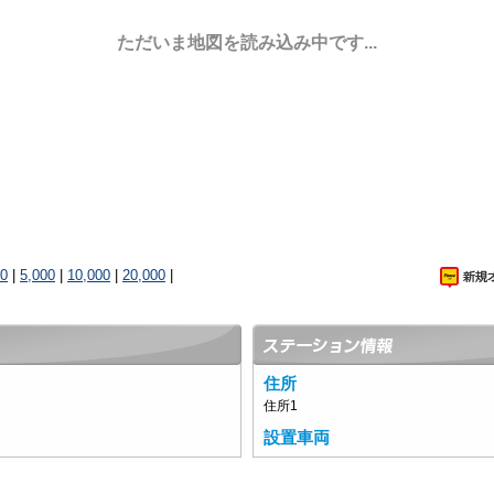
ただいま地図を読み込み中です...
00
|
5,000
|
10,000
|
20,000
|
住所
住所1
設置車両