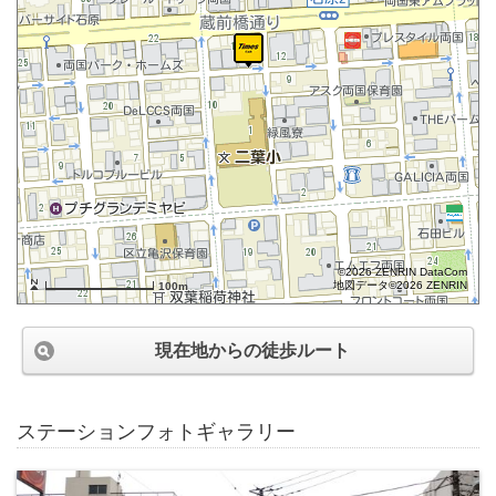
©2026 ZENRIN DataCom
地図データ©2026 ZENRIN
100m
現在地からの徒歩ルート
ステーションフォトギャラリー