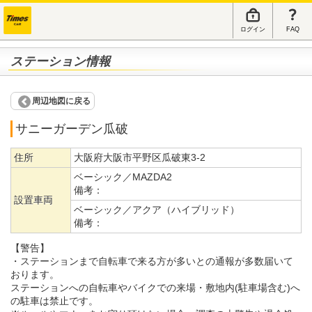
ログイン
FAQ
ステーション情報
周辺地図に戻る
サニーガーデン瓜破
住所
大阪府大阪市平野区瓜破東3-2
ベーシック／MAZDA2
備考：
設置車両
ベーシック／アクア（ハイブリッド）
備考：
【警告】
・ステーションまで自転車で来る方が多いとの通報が多数届いて
おります。
ステーションへの自転車やバイクでの来場・敷地内(駐車場含む)へ
の駐車は禁止です。