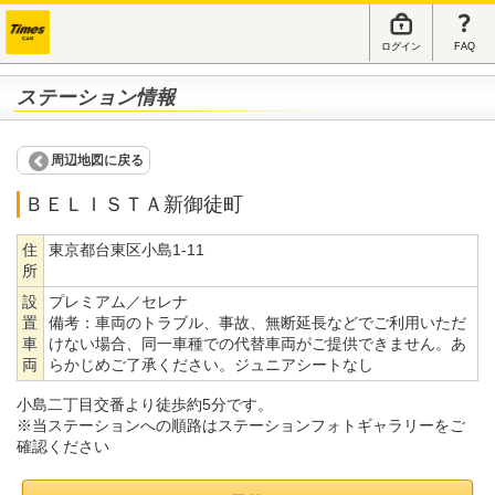
ログイン
FAQ
ステーション情報
周辺地図に戻る
ＢＥＬＩＳＴＡ新御徒町
住
東京都台東区小島1-11
所
設
プレミアム／セレナ
置
備考：
車両のトラブル、事故、無断延長などでご利用いただ
車
けない場合、同一車種での代替車両がご提供できません。あ
両
らかじめご了承ください。ジュニアシートなし
小島二丁目交番より徒歩約5分です。
※当ステーションへの順路はステーションフォトギャラリーをご
確認ください