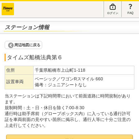
ログイン
FAQ
ステーション情報
周辺地図に戻る
タイムズ船橋法典第６
住所
千葉県船橋市上山町1-118
ベーシック／ワゴンRスマイル 660
設置車両
備考：
ジュニアシートなし
当ステーションは下記時間帯において前面道路に時間規制があり
ます。
規制時間：土・日・休日を除く7:00-8:30
通行時は助手席前（グローブボックス内）に入っている通行許可
証を車両前面の見やすい箇所に掲示し、通行人等に十分ご注意の
上走行してください。