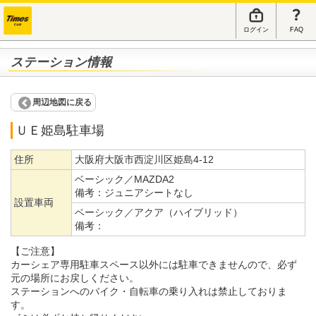
ログイン
FAQ
ステーション情報
周辺地図に戻る
ＵＥ姫島駐車場
住所
大阪府大阪市西淀川区姫島4-12
ベーシック／MAZDA2
備考：
ジュニアシートなし
設置車両
ベーシック／アクア（ハイブリッド）
備考：
【ご注意】
カーシェア専用駐車スペース以外には駐車できませんので、必ず
元の場所にお戻しください。
ステーションへのバイク・自転車の乗り入れは禁止しておりま
す。