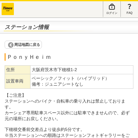
ログイン
FAQ
ステーション情報
周辺地図に戻る
ＰｏｎｙＨｅｉｍ
住所
大阪府茨木市下穂積1-2
ベーシック／フィット（ハイブリッド）
設置車両
備考：
ジュニアシートなし
【ご注意】
ステーションへのバイク・自転車の乗り入れは禁止しておりま
す。
カーシェア専用駐車スペース以外には駐車できませんので、必ず
元の場所にお戻しください。
下穂積交番前交差点より徒歩約5分です。
※当ステーションへの順路はステーションフォトギャラリーをご