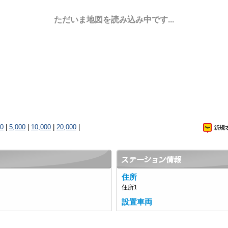
ただいま地図を読み込み中です...
00
|
5,000
|
10,000
|
20,000
|
住所
住所1
設置車両