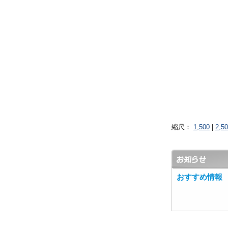
縮尺：
1,500
|
2,5
おすすめ情報