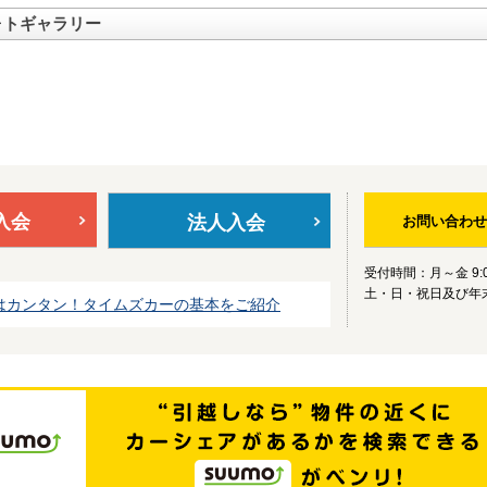
ォトギャラリー
入会
法人入会
お問い合わせ
受付時間：月～金 9:0
土・日・祝日及び年
はカンタン！タイムズカーの基本をご紹介