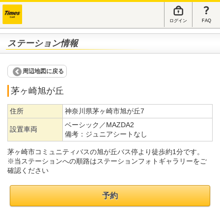
ログイン
FAQ
ステーション情報
周辺地図に戻る
茅ヶ崎旭が丘
住所
神奈川県茅ヶ崎市旭が丘7
ベーシック／MAZDA2
設置車両
備考：
ジュニアシートなし
茅ヶ崎市コミュニティバスの旭が丘バス停より徒歩約1分です。
※当ステーションへの順路はステーションフォトギャラリーをご
確認ください
予約